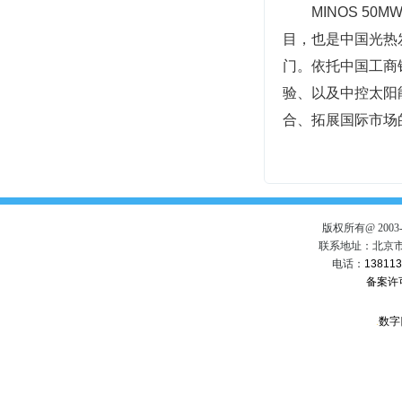
MINOS 50
目，也是中国光热
门。依托中国工商
验、以及中控太阳
合、拓展国际市场
版权所有@ 200
联系地址：北京市
电话：
13811
备案许
.
数字